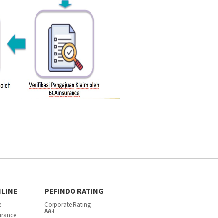
NLINE
PEFINDO RATING
e
Corporate Rating
AA+
surance