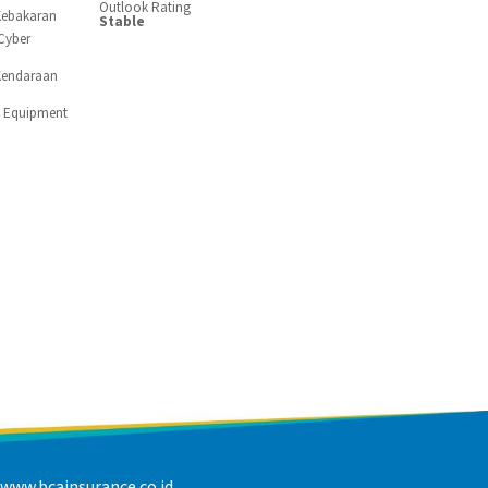
Outlook Rating
Kebakaran
Stable
Cyber
Kendaraan
c Equipment
www.bcainsurance.co.id