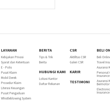
LAYANAN
BERITA
CSR
BELI O
Kebijakan Privasi
Tips & Trik
Aktifitas CSR
Beli Onlin
Syarat dan Ketentuan
Berita
Galeri CSR
Travel In
E - Polis
Asuransi 
HUBUNGI KAMI
KARIR
Pusat Klaim
Personal 
Insurance
Mobil Derek
Lokasi Kantor
Asuransi 
TESTIMONI
Prosedur Klaim
Daftar Rekanan
Bermotor
Literasi Keuangan
Electroni
Insurance
Pusat Pengaduan
Whistleblowing System