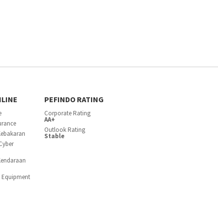
NLINE
PEFINDO RATING
e
Corporate Rating
AA+
surance
Outlook Rating
Kebakaran
Stable
Cyber
Kendaraan
c Equipment