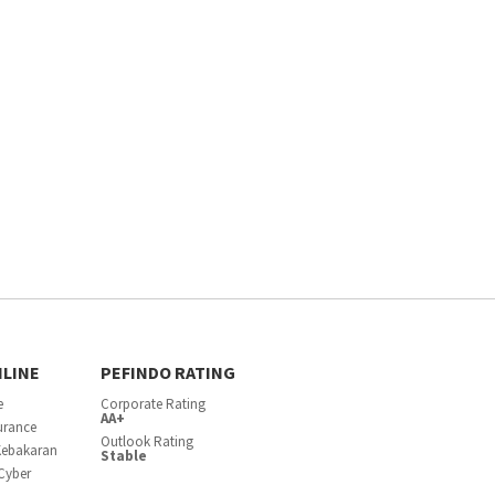
NLINE
PEFINDO RATING
e
Corporate Rating
AA+
surance
Outlook Rating
Kebakaran
Stable
Cyber