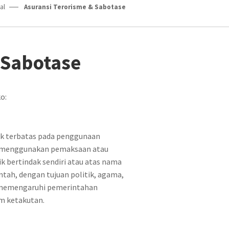
al
Asuransi Terorisme & Sabotase
 Sabotase
o:
dak terbatas pada penggunaan
n menggunakan pemaksaan atau
k bertindak sendiri atau atas nama
ntah, dengan tujuan politik, agama,
uk memengaruhi pemerintahan
am ketakutan.