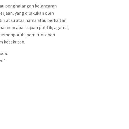
tau penghalangan kelancaran
erjaan, yang dilakukan oleh
iri atau atas nama atau berkaitan
ha mencapai tujuan politik, agama,
uk memengaruhi pemerintahan
am ketakutan.
ahkan
mi.