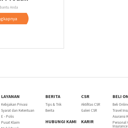
bantu Anda
ngkapnya
LAYANAN
BERITA
CSR
BELI O
Kebijakan Privasi
Tips & Trik
Aktifitas CSR
Beli Onlin
Syarat dan Ketentuan
Berita
Galeri CSR
Travel In
E - Polis
Asuransi 
HUBUNGI KAMI
KARIR
Pusat Klaim
Personal 
Insurance