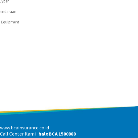
Cyber
Kendaraan
c Equipment
www.bcainsurance.co.id
Call Center Kami :
haloBCA 1500888