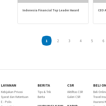
Indonesia Financial Top Leader Award
CEO 
2026
1
2
3
4
5
6
LAYANAN
BERITA
CSR
BELI O
Kebijakan Privasi
Tips & Trik
Aktifitas CSR
Beli Onlin
Syarat dan Ketentuan
Berita
Galeri CSR
Travel In
E - Polis
Asuransi 