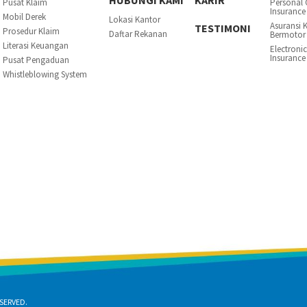
HUBUNGI KAMI
KARIR
Pusat Klaim
Personal 
Insurance
Mobil Derek
Lokasi Kantor
Asuransi 
TESTIMONI
Prosedur Klaim
Daftar Rekanan
Bermotor
Literasi Keuangan
Electroni
Insurance
Pusat Pengaduan
Whistleblowing System
SERVED.