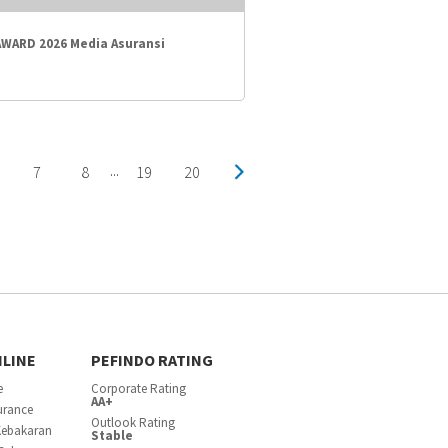
AWARD 2026 Media Asuransi
7
8
19
20
...
NLINE
PEFINDO RATING
e
Corporate Rating
AA+
surance
Outlook Rating
Kebakaran
Stable